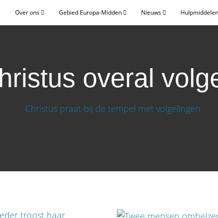
e
Over ons
Gebied Europa-Midden
Nieuws
Hulpmiddelen
hristus overal volg
n