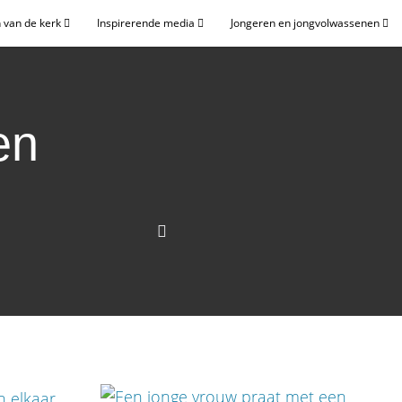
 van de kerk
Inspirerende media
Jongeren en jongvolwassenen
en