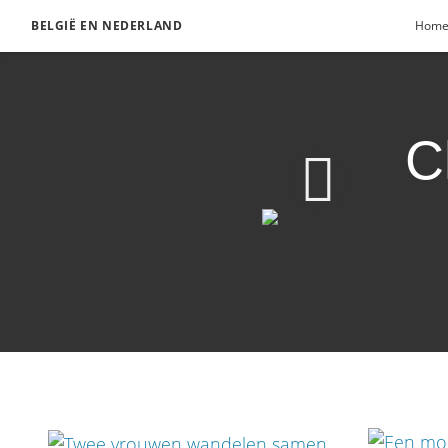
BELGIË EN NEDERLAND
Hom
C
Christus overal volge
Download video