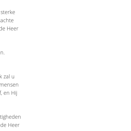
 sterke
zachte
 de Heer
n.
k zal u
ft mensen
, en Hij
tigheden
e de Heer