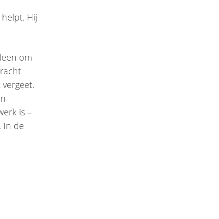
helpt. Hij
alleen om
racht
 vergeet.
en
werk is –
. In de