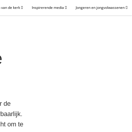
 van de kerk
Inspirerende media
Jongeren en jongvolwassenen
e
r de
aarlijk.
cht om te