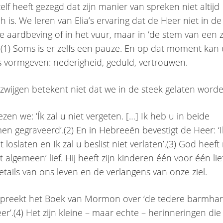
elf heeft gezegd dat zijn manier van spreken niet altijd
 is. We leren van Elia’s ervaring dat de Heer niet in de
de aardbeving of in het vuur, maar in ‘de stem van een 
as.(1) Soms is er zelfs een pauze. En op dat moment kan
ns vormgeven: nederigheid, geduld, vertrouwen.
zwijgen betekent niet dat we in de steek gelaten worde
lezen we: ‘Ík zal u niet vergeten. […] Ik heb u in beide
n gegraveerd’.(2) En in Hebreeën bevestigt de Heer: ‘I
et loslaten en Ik zal u beslist niet verlaten’.(3) God hee
et algemeen’ lief. Hij heeft zijn kinderen één voor één lief
etails van ons leven en de verlangens van onze ziel.
preekt het Boek van Mormon over ‘de tedere barmhar
er’.(4) Het zijn kleine – maar echte – herinneringen di