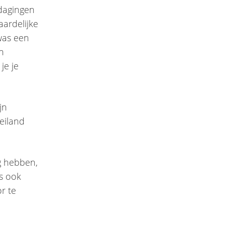
dagingen
ardelijke
 was een
en
 je je
jn
eiland
g hebben,
s ook
r te