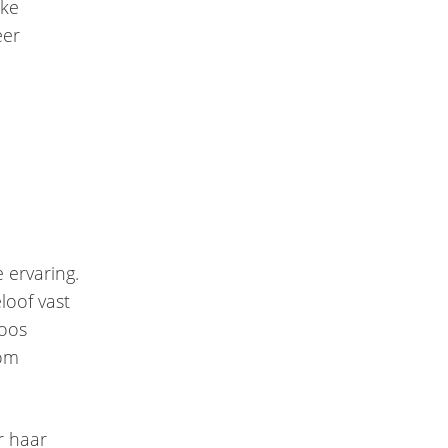
jke
eer
 ervaring.
loof vast
koos
 om
r haar