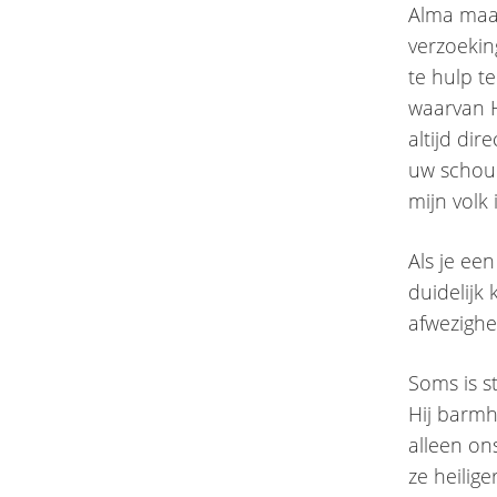
Alma maak
verzoeking
te hulp t
waarvan H
altijd dir
uw schoud
mijn volk 
Als je ee
duidelijk
afwezighe
Soms is s
Hij barmh
alleen on
ze heiliger