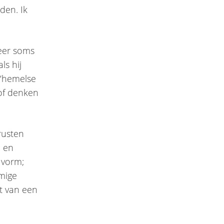
den. Ik
Heer soms
ls hij
e ‘hemelse
 of denken
 rusten
m en
 vorm;
mige
it van een