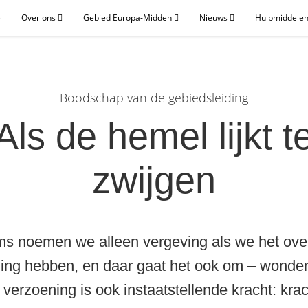
e
Over ons
Gebied Europa-Midden
Nieuws
Hulpmiddelen
Boodschap van de gebiedsleiding
Als de hemel lijkt t
zwijgen
s noemen we alleen vergeving als we het ove
ing hebben, en daar gaat het ook om – wonderb
verzoening is ook instaatstellende kracht: kra