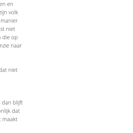
gen en
ijn volk
e manier
st niet
n die op
omzie naar
at niet
dan blijft
nlijk dat
et maakt