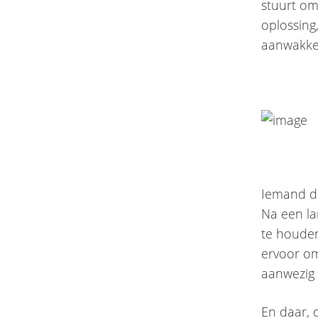
stuurt om 
oplossing
aanwakke
Iemand di
Na een lan
te houden
ervoor om
aanwezig t
En daar, 