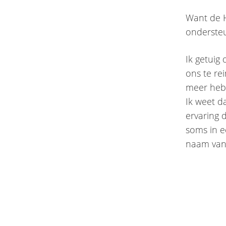
Want de He
ondersteun
Ik getuig
ons te re
meer hebb
Ik weet da
ervaring d
soms in ee
naam van 