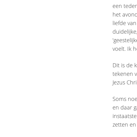
een teder
het avon
liefde van
duidelijk
‘geestelij
voelt. Ik 
Dit is de 
tekenen v
Jezus Chri
Soms noem
en daar g
instaatst
zetten en