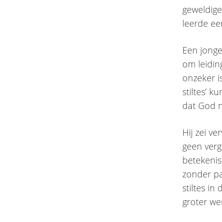
geweldige
leerde een
Een jonge
om leiding
onzeker is
stiltes’ 
dat God ni
Hij zei ve
geen verg
betekenis
zonder p
stiltes i
groter we