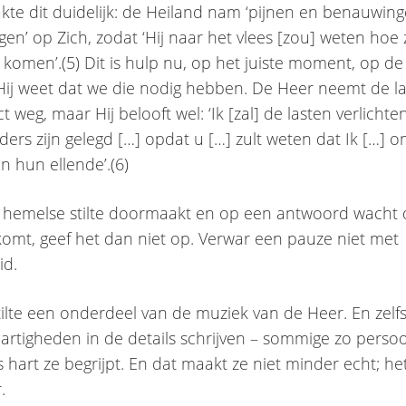
te dit duidelijk: de Heiland nam ‘pijnen en benauwin
en’ op Zich, zodat ‘Hij naar het vlees [zou] weten hoe z
e komen’.(5) Dit is hulp nu, op het juiste moment, op d
ij weet dat we die nodig hebben. De Heer neemt de la
ect weg, maar Hij belooft wel: ‘Ik [zal] de lasten verlichte
ers zijn gelegd […] opdat u […] zult weten dat Ik […] 
in hun ellende’.(6)
n hemelse stilte doormaakt en op een antwoord wacht d
 komt, geef het dan niet op. Verwar een pauze niet met
id.
tilte een onderdeel van de muziek van de Heer. En zelfs 
artigheden in de details schrijven – sommige zo persoo
s hart ze begrijpt. En dat maakt ze niet minder echt; h
.