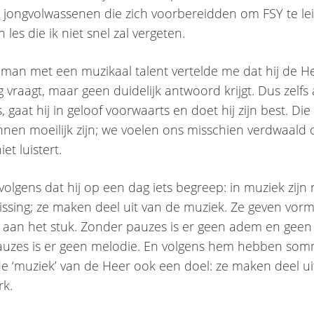
 jongvolwassenen die zich voorbereidden om FSY te lei
 les die ik niet snel zal vergeten.
man met een muzikaal talent vertelde me dat hij de 
 vraagt, maar geen duidelijk antwoord krijgt. Dus zelfs a
, gaat hij in geloof voorwaarts en doet hij zijn best. Di
kunnen moeilijk zijn; we voelen ons misschien verdwaald
et luistert.
rvolgens dat hij op een dag iets begreep: in muziek zijn
issing; ze maken deel uit van de muziek. Ze geven vor
 aan het stuk. Zonder pauzes is er geen adem en geen
auzes is er geen melodie. En volgens hem hebben som
n de ‘muziek’ van de Heer ook een doel: ze maken deel u
rk.