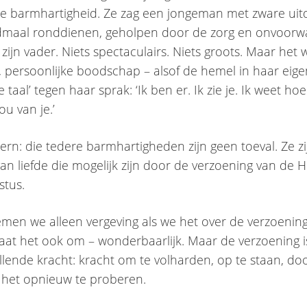
e barmhartigheid. Ze zag een jongeman met zware uit
dmaal ronddienen, geholpen door de zorg en onvoorwa
 zijn vader. Niets spectaculairs. Niets groots. Maar het
e, persoonlijke boodschap – alsof de hemel in haar eig
ke taal’ tegen haar sprak: ‘Ik ben er. Ik zie je. Ik weet hoe
hou van je.’
kern: die tedere barmhartigheden zijn geen toeval. Ze zi
an liefde die mogelijk zijn door de verzoening van de H
stus.
en we alleen vergeving als we het over de verzoenin
aat het ook om – wonderbaarlijk. Maar de verzoening i
ellende kracht: kracht om te volharden, op te staan, doo
 het opnieuw te proberen.