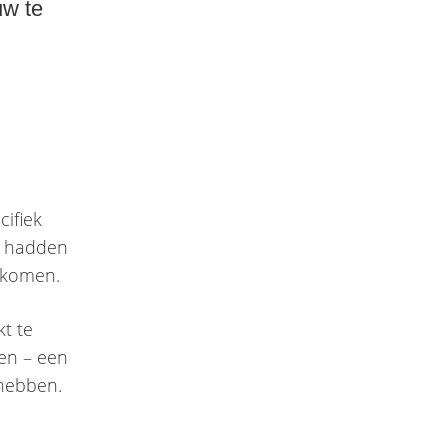
uw te
ifiek
e hadden
e komen.
t te
den – een
 hebben.