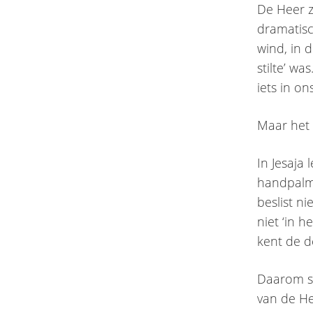
De Heer z
dramatisch
wind, in 
stilte’ w
iets in o
Maar het 
In Jesaja 
handpalme
beslist ni
niet ‘in h
kent de d
Daarom s
van de He