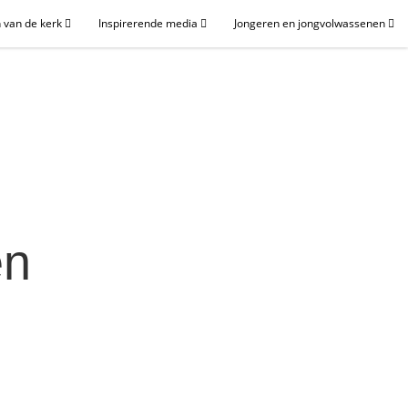
 van de kerk
Inspirerende media
Jongeren en jongvolwassenen
en