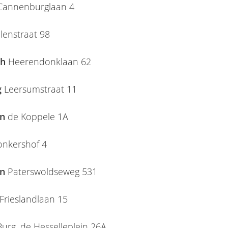
annenburglaan 4
lenstraat 98
ch
Heerendonklaan 62
g
Leersumstraat 11
en
de Koppele 1A
onkershof 4
en
Paterswoldseweg 531
Frieslandlaan 15
urg. de Hesselleplein 26A