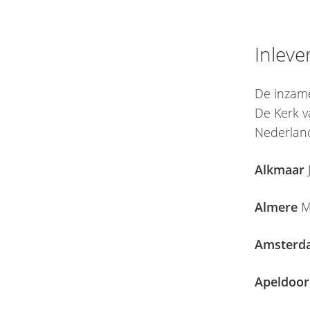
Inleve
De inzame
De Kerk v
Nederlan
Alkmaar
Almere
M
Amsterd
Apeldoo