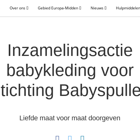
e
Over ons
Gebied Europa-Midden
Nieuws
Hulpmiddelen
Inzamelingsactie
babykleding voor
tichting Babyspull
Liefde maat voor maat doorgeven