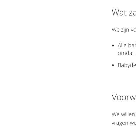
Wat z
We zijn v
Alle b
omdat d
Babydek
Voorw
We willen
vragen we