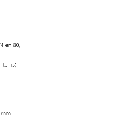
74 en 80
,
 items)
aarom
: