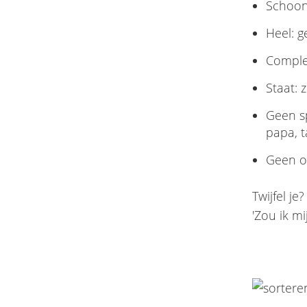
Schoon:
Heel: g
Comple
Staat: 
Geen s
papa, t
Geen ou
Twijfel je
'Zou ik m