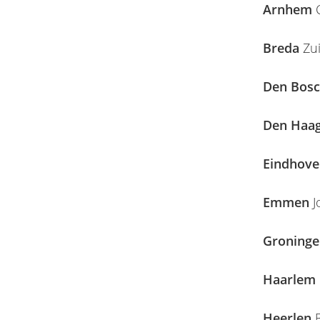
Arnhem
C
Breda
Zui
Den Bos
Den Haa
Eindhov
Emmen
J
Groning
Haarlem
Heerlen
B