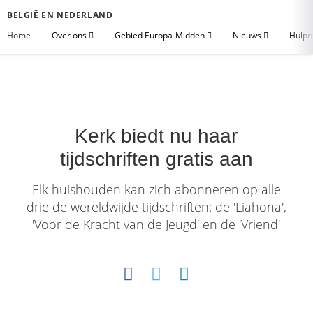
BELGIË EN NEDERLAND
Home
Over ons
Gebied Europa-Midden
Nieuws
Hulpm
Kerk biedt nu haar
tijdschriften gratis aan
Elk huishouden kan zich abonneren op alle
drie de wereldwijde tijdschriften: de 'Liahona',
'Voor de Kracht van de Jeugd' en de 'Vriend'