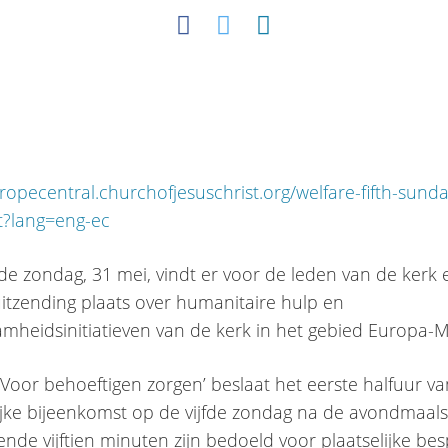
uropecentral.churchofjesuschrist.org/welfare-fifth-sunda
t?lang=eng-ec
e zondag, 31 mei, vindt er voor de leden van de kerk 
uitzending plaats over humanitaire hulp en
amheidsinitiatieven van de kerk in het gebied Europa-
‘Voor behoeftigen zorgen’ beslaat het eerste halfuur v
ijke bijeenkomst op de vijfde zondag na de avondmaals
ende vijftien minuten zijn bedoeld voor plaatselijke be