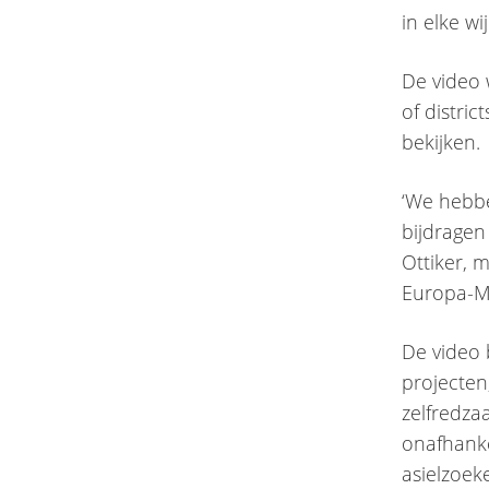
in elke w
De video 
of distri
bekijken.
‘We hebb
bijdragen
Ottiker, 
Europa-Mi
De video 
projecten
zelfredz
onafhanke
asielzoek