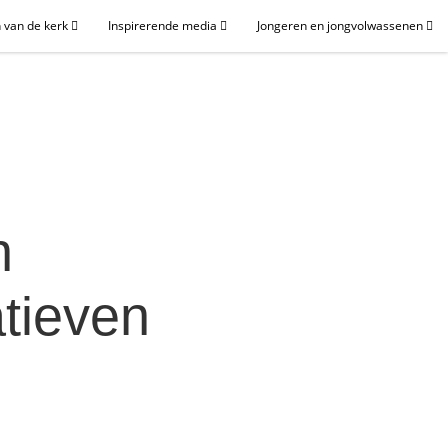
 van de kerk
Inspirerende media
Jongeren en jongvolwassenen
n
atieven