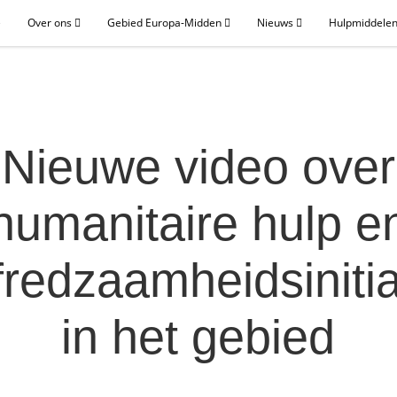
e
Over ons
Gebied Europa-Midden
Nieuws
Hulpmiddelen
Nieuwe video over
humanitaire hulp e
fredzaamheidsiniti
in het gebied