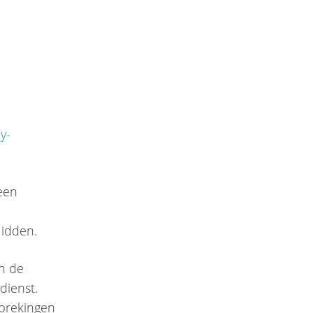
y-
een
Midden.
an de
dienst.
sprekingen