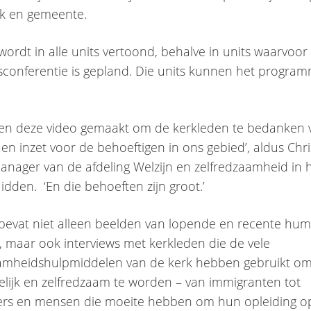
ijk en gemeente.
wordt in alle units vertoond, behalve in units waarvoor
ctsconferentie is gepland. Die units kunnen het program
en deze video gemaakt om de kerkleden te bedanken 
 en inzet voor de behoeftigen in ons gebied’, aldus Chri
manager van de afdeling Welzijn en zelfredzaamheid in 
dden. ‘En die behoeften zijn groot.’
bevat niet alleen beelden van lopende en recente hum
, maar ook interviews met kerkleden die de vele
aamheidshulpmiddelen van de kerk hebben gebruikt o
lijk en zelfredzaam te worden – van immigranten tot
ers en mensen die moeite hebben om hun opleiding o