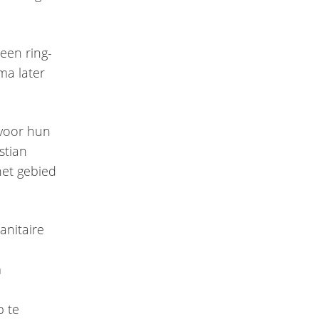
 een ring-
ma later
voor hun
stian
het gebied
anitaire
m
p te