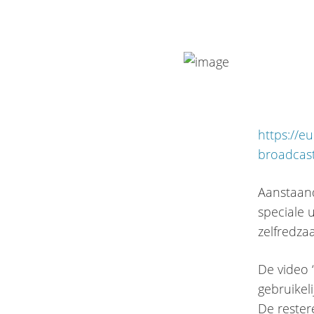
https://e
broadcas
Aanstaand
speciale 
zelfredza
De video 
gebruikel
De rester