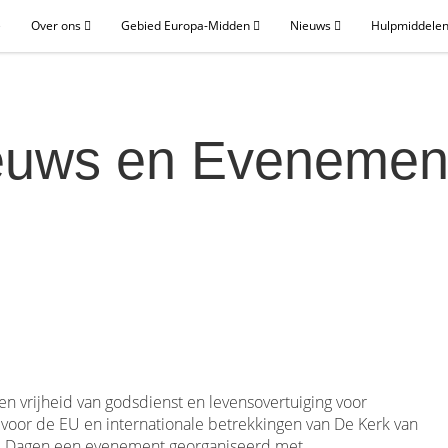
e
Over ons
Gebied Europa-Midden
Nieuws
Hulpmiddelen
euws en Evenemen
n vrijheid van godsdienst en levensovertuiging voor
 voor de EU en internationale betrekkingen van De Kerk van
ste Dagen een evenement georganiseerd met