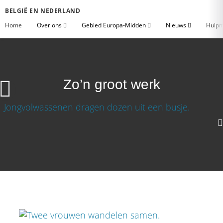
BELGIË EN NEDERLAND
Home
Over ons
Gebied Europa-Midden
Nieuws
Hulpm
Zo’n groot werk
Zo’n groot werk
1080p