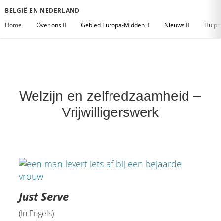
BELGIË EN NEDERLAND
Home
Over ons
Gebied Europa-Midden
Nieuws
Hulpm
Welzijn en zelfredzaamheid –
Vrijwilligerswerk
Just Serve
(In Engels)